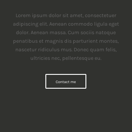
Lorem ipsum dolor sit amet, consectetuer
adipiscing elit. Aenean commodo ligula eget
dolor. Aenean massa. Cum sociis natoque
penatibus et magnis dis parturient montes,
nascetur ridiculus mus. Donec quam felis,
ultricies nec, pellentesque eu.
Contact me